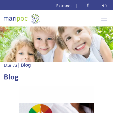
Skip
fi
en
|
Extranet
to
content
|
Blog
Etusivu
Blog