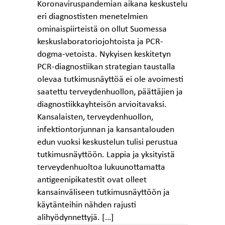
Koronaviruspandemian aikana keskustelu
eri diagnostisten menetelmien
ominaispiirteistä on ollut Suomessa
keskuslaboratoriojohtoista ja PCR-
dogma-vetoista. Nykyisen keskitetyn
PCR-diagnostiikan strategian taustalla
olevaa tutkimusnäyttöä ei ole avoimesti
saatettu terveydenhuollon, päättäjien ja
diagnostiikkayhteisön arvioitavaksi.
Kansalaisten, terveydenhuollon,
infektiontorjunnan ja kansantalouden
edun vuoksi keskustelun tulisi perustua
tutkimusnäyttöön. Lappia ja yksityistä
terveydenhuoltoa lukuunottamatta
antigeenipikatestit ovat olleet
kansainväliseen tutkimusnäyttöön ja
käytänteihin nähden rajusti
alihyödynnettyjä. […]