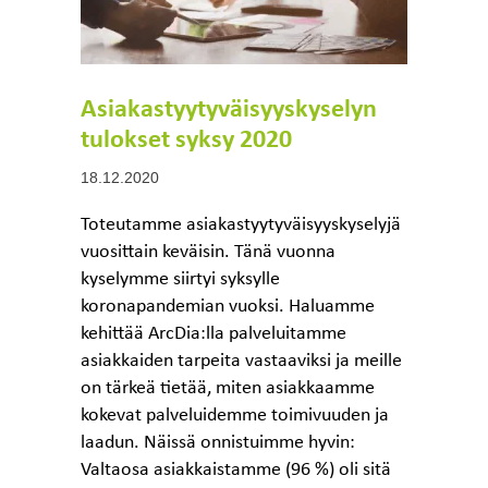
Asiakastyytyväisyyskyselyn
tulokset syksy 2020
18.12.2020
Toteutamme asiakastyytyväisyyskyselyjä
vuosittain keväisin. Tänä vuonna
kyselymme siirtyi syksylle
koronapandemian vuoksi. Haluamme
kehittää ArcDia:lla palveluitamme
asiakkaiden tarpeita vastaaviksi ja meille
on tärkeä tietää, miten asiakkaamme
kokevat palveluidemme toimivuuden ja
laadun. Näissä onnistuimme hyvin:
Valtaosa asiakkaistamme (96 %) oli sitä