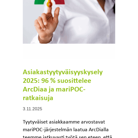
Haku:
Asiakastyytyväisyyskysely
2025: 96 % suosittelee
ArcDiaa ja mariPOC-
ratkaisuja
3.11.2025
Tyytyväiset asiakkaamme arvostavat
mariPOC-järjestelmän laatua ArcDialla
teemme jatkuvasti työtä sen eteen, että