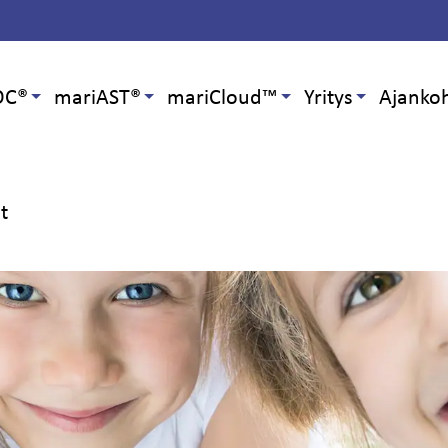
OC®
mariAST®
mariCloud™
Yritys
Ajankoh
at