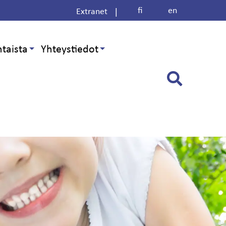
fi
en
|
Extranet
taista
Yhteystiedot