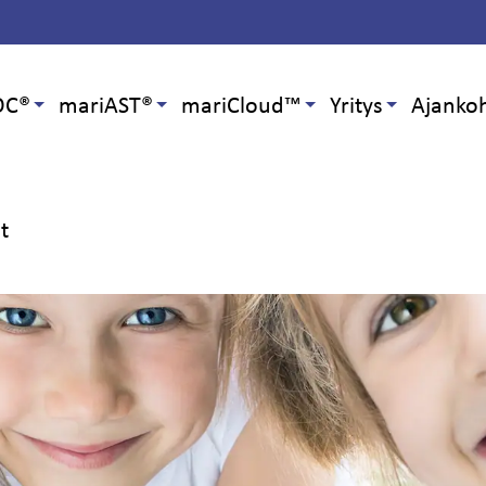
OC®
mariAST®
mariCloud™
Yritys
Ajankoh
at