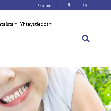
fi
en
|
Extranet
taista
Yhteystiedot