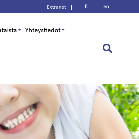
fi
en
|
Extranet
taista
Yhteystiedot