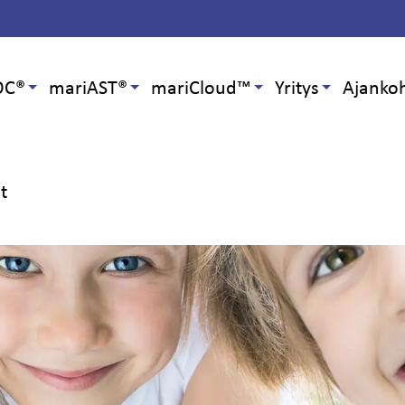
OC®
mariAST®
mariCloud™
Yritys
Ajankoh
at