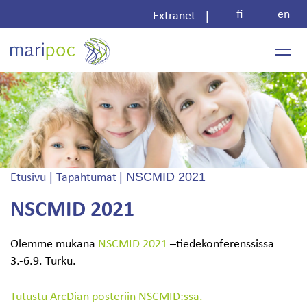
Skip
fi
en
|
Extranet
to
content
|
|
NSCMID 2021
Etusivu
Tapahtumat
NSCMID 2021
Olemme mukana
NSCMID 2021
–tiedekonferenssissa
3.-6.9. Turku.
Tutustu ArcDian posteriin NSCMID:ssa.