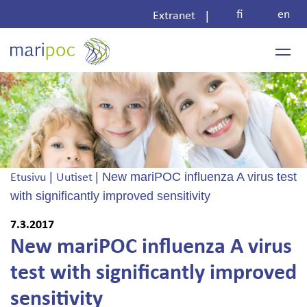
Skip
fi
en
|
Extranet
to
content
|
|
New mariPOC influenza A virus test
Etusivu
Uutiset
with significantly improved sensitivity
7.3.2017
New mariPOC influenza A virus
test with significantly improved
sensitivity