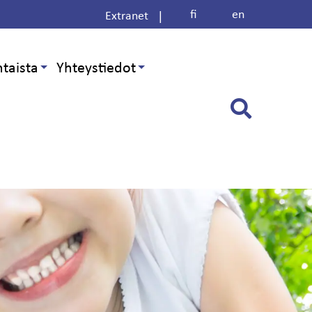
fi
en
|
Extranet
taista
Yhteystiedot