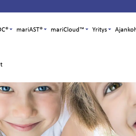
OC®
mariAST®
mariCloud™
Yritys
Ajankoh
at