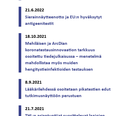
21.6.2022
Sierainnäytteenotto ja EU:n hyväksytyt
antigeenitestit
18.10.2021
Mehiläisen ja ArcDian
koronatestausinnovaation tarkkuus
osoitettu tiedejulkaisussa – menetelmä
mahdollistaa myös muiden
hengitystieinfektioiden testauksen
8.9.2021
Lääkärilehdessä osoitetaan pikatestien edut
tutkimusnäyttöön perustuen
21.7.2021
THL:n asiantuntijat suosittelevat laajojen